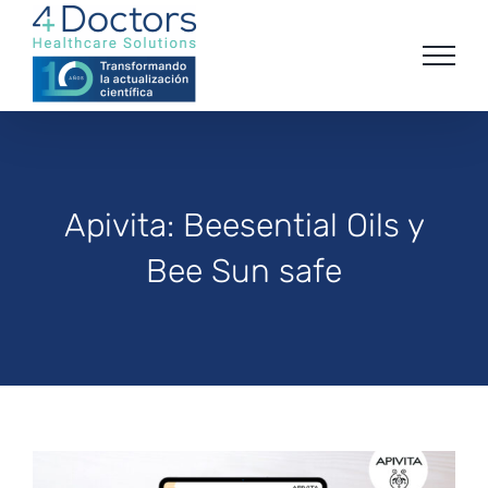
Saltar
al
contenido
Apivita: Beesential Oils y
Bee Sun safe
View