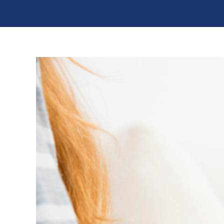
View
Larger
Image