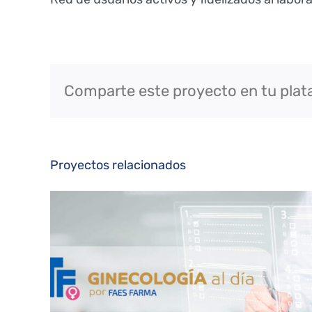
Comparte este proyecto en tu plat
Proyectos relacionados
FAES Farma – Programa de Divulgación Científica