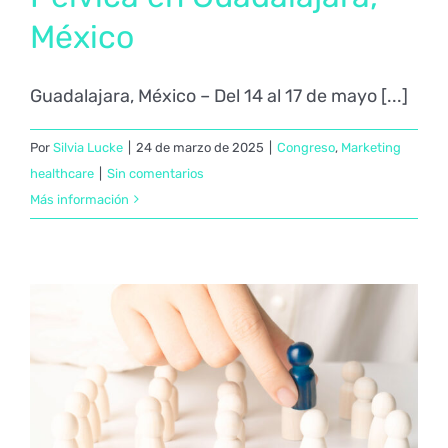
México
Guadalajara, México – Del 14 al 17 de mayo [...]
Por
Silvia Lucke
|
24 de marzo de 2025
|
Congreso
,
Marketing
healthcare
|
Sin comentarios
Más información
El rol del Marketing Digital en la divulgación de las enfermedades raras