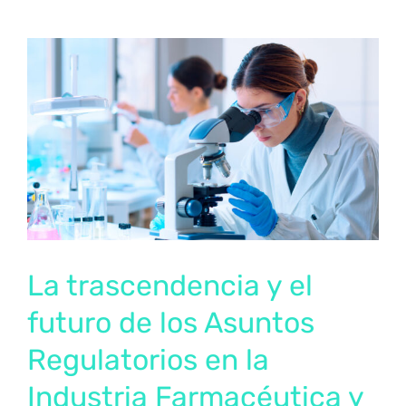
La trascendencia y el futuro de los Asuntos Regulatorios en la Industria Farmacéutica y la Investigación Clínica
La trascendencia y el
futuro de los Asuntos
Regulatorios en la
Industria Farmacéutica y