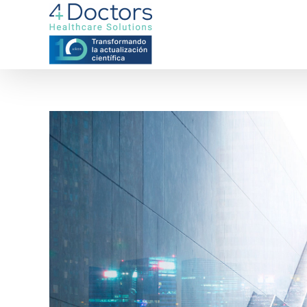
Saltar
al
contenido
Ver
imagen
más
grande