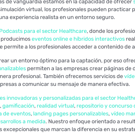
as de vanguardia estamos en la capacidad de ofrecer
simulación virtual, los profesionales pueden practicar
una experiencia realista en un entorno seguro.
Podcasts para el sector Healthcare
, donde los profes
o, producimos
eventos online e híbridos interactivos
real
ue permite a los profesionales acceder a contenido de a
 crear un entorno óptimo para la captación, por eso of
nalizables
permiten a las empresas crear páginas de d
nera profesional. También ofrecemos servicios de
víde
mpresas a comunicar su mensaje de manera efectiva.
es innovadoras y personalizadas para el sector Health
,
gamificación
,
realidad virtual
,
repositorio y concurso 
a de eventos
,
landing pages personalizables
,
vídeo ma
sarrollos a medida
. Nuestro enfoque orientado a resul
es excepcionales que marcan la diferencia en su estra